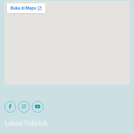
Lokasi Sekolah