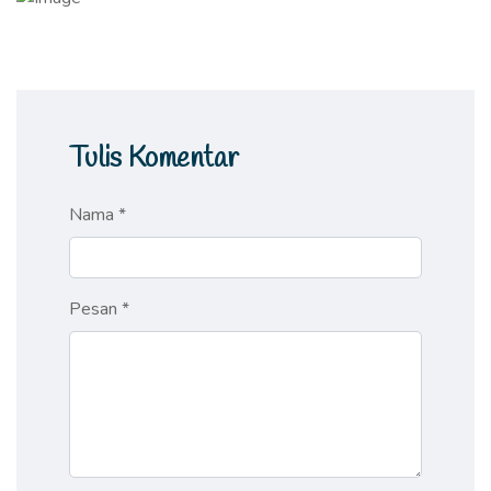
Tulis Komentar
Nama *
Pesan *