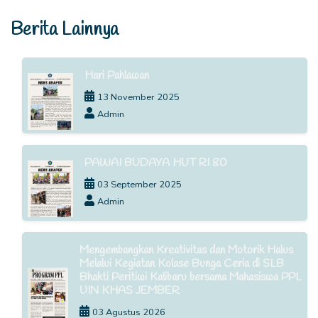
Berita Lainnya
Hari Pahlawan
13 November 2025
Admin
PAWAI BUDAYA HUT RI 80
03 September 2025
Admin
Mengembangkan Kreativitas dan Motorik Halus
Melalui Kegiatan Kolase Bunga Ceria di SLB
Bhakti Peritiwi Kalibaru bersama Mahasiswa PPL
UIN KHAS JEMBER
03 Agustus 2026