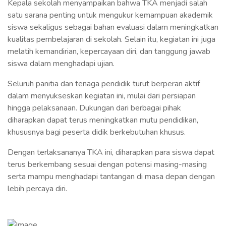
Kepala sekolah menyampaikan bahwa TKA menjadi salah
satu sarana penting untuk mengukur kemampuan akademik
siswa sekaligus sebagai bahan evaluasi dalam meningkatkan
kualitas pembelajaran di sekolah. Selain itu, kegiatan ini juga
melatih kemandirian, kepercayaan diri, dan tanggung jawab
siswa dalam menghadapi ujian.
Seluruh panitia dan tenaga pendidik turut berperan aktif
dalam menyukseskan kegiatan ini, mulai dari persiapan
hingga pelaksanaan. Dukungan dari berbagai pihak
diharapkan dapat terus meningkatkan mutu pendidikan,
khususnya bagi peserta didik berkebutuhan khusus.
Dengan terlaksananya TKA ini, diharapkan para siswa dapat
terus berkembang sesuai dengan potensi masing-masing
serta mampu menghadapi tantangan di masa depan dengan
lebih percaya diri.