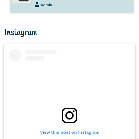
Admin
Instagram
View this post on Instagram