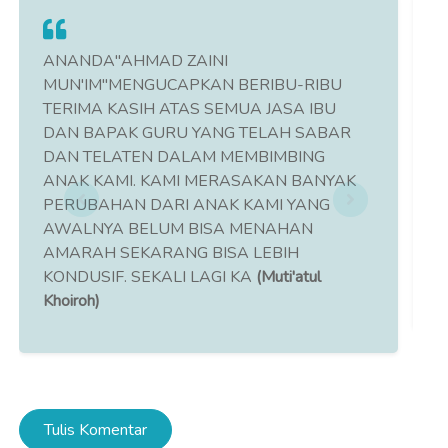
ANANDA"AHMAD ZAINI
SEL
MUN'IM"MENGUCAPKAN BERIBU-RIBU
SAN
TERIMA KASIH ATAS SEMUA JASA IBU
KAR
DAN BAPAK GURU YANG TELAH SABAR
BHA
DAN TELATEN DALAM MEMBIMBING
PUT
ANAK KAMI. KAMI MERASAKAN BANYAK
DAL
PERUBAHAN DARI ANAK KAMI YANG
KEB
AWALNYA BELUM BISA MENAHAN
GUR
AMARAH SEKARANG BISA LEBIH
JAS
KONDUSIF. SEKALI LAGI KA
(Muti'atul
(Sofi
Khoiroh)
Tulis Komentar