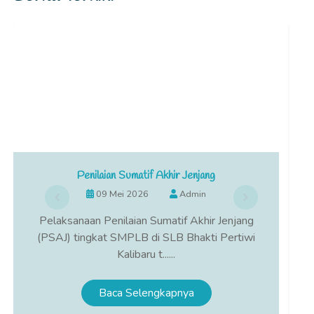
Penilaian Sumatif Akhir Jenjang
09 Mei 2026
Admin
Pelaksanaan Penilaian Sumatif Akhir Jenjang
Kalib
(PSAJ) tingkat SMPLB di SLB Bhakti Pertiwi
Kalib
Kalibaru t......
Baca Selengkapnya