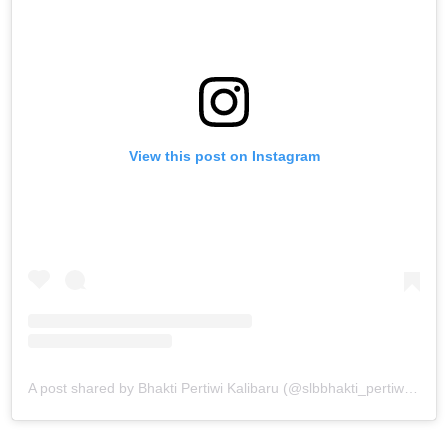
View this post on Instagram
A post shared by Bhakti Pertiwi Kalibaru (@slbbhakti_pertiwikalibaru)