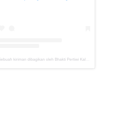
Sebuah kiriman dibagikan oleh Bhakti Pertiwi Kalibaru (@slbbhakti_pertiwikalibaru)