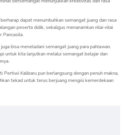
rlihat bersemangat menunjukkan kreativitas dan rasa
aru berharap dapat menumbuhkan semangat juang dan rasa
langan peserta didik, sekaligus menanamkan nilai-nilai
r Pancasila.
juga bisa meneladani semangat juang para pahlawan.
i untuk kita lanjutkan melalui semangat belajar dan
nnya.
ti Pertiwi Kalibaru pun berlangsung dengan penuh makna,
uhkan tekad untuk terus berjuang mengisi kemerdekaan