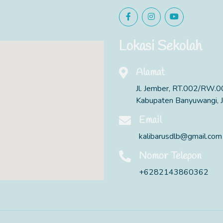
Lokasi Sekolah
Alamat
Jl. Jember, RT.002/RW.00
Kabupaten Banyuwangi, 
Email
kalibarusdlb@gmail.com
Nomor Telepon
+6282143860362