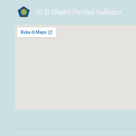
SLB Bhakti Pertiwi Kalibaru